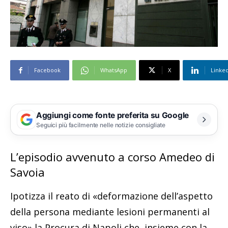
Facebook
WhatsApp
X
Linke
Aggiungi come fonte preferita su Google
Seguici più facilmente nelle notizie consigliate
L’episodio avvenuto a corso Amedeo di
Savoia
Ipotizza il reato di «deformazione dell’aspetto
della persona mediante lesioni permanenti al
viso» la Procura di Napoli che, insieme con la