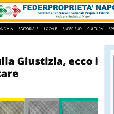
ONOMIA
EDITORIALE
LOCALE
SUPER SUD
CULTURA
SP
a Giustizia, ecco i
tare