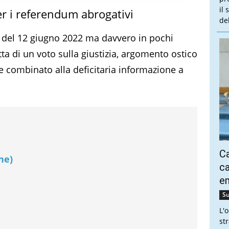
il
per i referendum abrogativi
de
el 12 giugno 2022 ma davvero in pochi
ta di un voto sulla giustizia, argomento ostico
 combinato alla deficitaria informazione a
Ca
ne)
ca
e
Su
L'
st