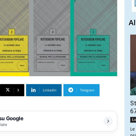
Al
X
Linkedin
Telegram
St
67
 su Google
Lo
liate
Le
pr