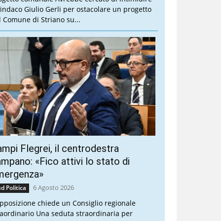
 sindaco Giulio Gerli per ostacolare un progetto
l Comune di Striano su...
mpi Flegrei, il centrodestra
mpano: «Fico attivi lo stato di
mergenza»
6 Agosto 2026
d Politica
opposizione chiede un Consiglio regionale
raordinario Una seduta straordinaria per