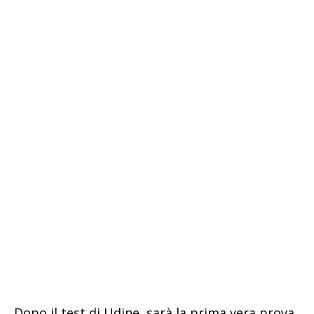
Dopo il test di Udine, sarà la prima vera prova