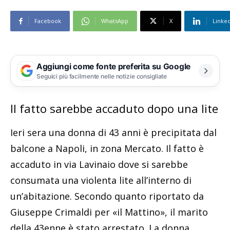
Facebook
WhatsApp
X
Linke
Aggiungi come fonte preferita su Google
Seguici più facilmente nelle notizie consigliate
Il fatto sarebbe accaduto dopo una lite
Ieri sera una donna di 43 anni è precipitata dal
balcone a Napoli, in zona Mercato. Il fatto è
accaduto in via Lavinaio dove si sarebbe
consumata una violenta lite all’interno di
un’abitazione. Secondo quanto riportato da
Giuseppe Crimaldi per «il Mattino», il marito
della 43enne è stato arrestato. La donna,