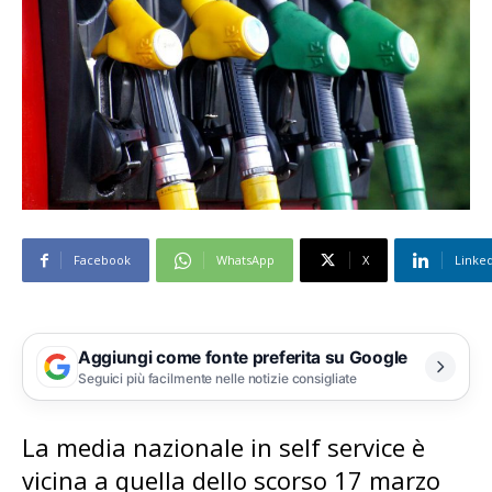
Facebook
WhatsApp
X
Linke
Aggiungi come fonte preferita su Google
Seguici più facilmente nelle notizie consigliate
La media nazionale in self service è
vicina a quella dello scorso 17 marzo