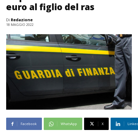
euro al figlio del ras
Di
Redazione
18 MAGGIO 2022
Facebook
WhatsApp
X
Linke