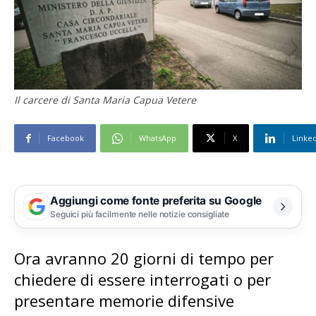
Il carcere di Santa Maria Capua Vetere
Facebook
WhatsApp
X
Linke
Aggiungi come fonte preferita su Google
Seguici più facilmente nelle notizie consigliate
Ora avranno 20 giorni di tempo per
chiedere di essere interrogati o per
presentare memorie difensive