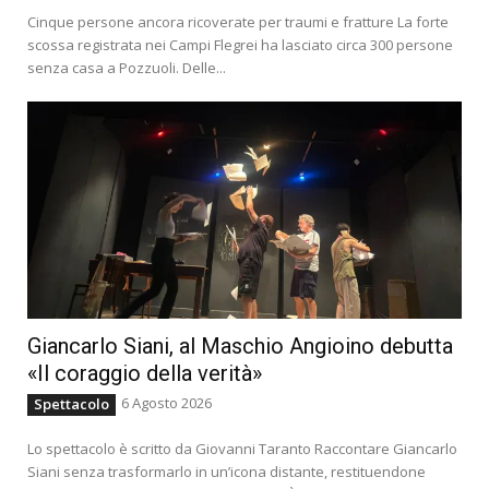
Cinque persone ancora ricoverate per traumi e fratture La forte
scossa registrata nei Campi Flegrei ha lasciato circa 300 persone
senza casa a Pozzuoli. Delle...
Giancarlo Siani, al Maschio Angioino debutta
«Il coraggio della verità»
6 Agosto 2026
Spettacolo
Lo spettacolo è scritto da Giovanni Taranto Raccontare Giancarlo
Siani senza trasformarlo in un’icona distante, restituendone