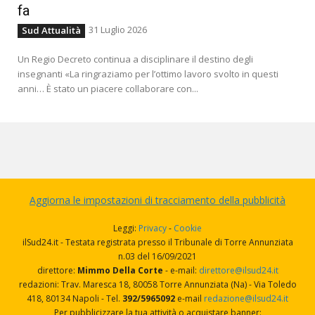
fa
31 Luglio 2026
Sud Attualità
Un Regio Decreto continua a disciplinare il destino degli
insegnanti «La ringraziamo per l’ottimo lavoro svolto in questi
anni… È stato un piacere collaborare con...
Aggiorna le impostazioni di tracciamento della pubblicità
Leggi:
Privacy
-
Cookie
ilSud24.it - Testata registrata presso il Tribunale di Torre Annunziata
n.03 del 16/09/2021
direttore:
Mimmo Della Corte
- e-mail:
direttore@ilsud24.it
redazioni: Trav. Maresca 18, 80058 Torre Annunziata (Na) - Via Toledo
418, 80134 Napoli - Tel.
392/5965092
e-mail
redazione@ilsud24.it
Per pubblicizzare la tua attività o acquistare banner: