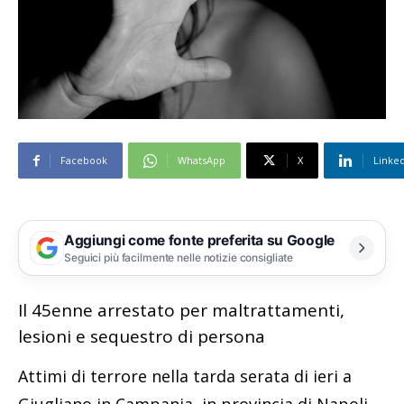
Facebook
WhatsApp
X
Linke
Aggiungi come fonte preferita su Google
Seguici più facilmente nelle notizie consigliate
Il 45enne arrestato per maltrattamenti,
lesioni e sequestro di persona
Attimi di terrore nella tarda serata di ieri a