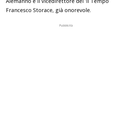
Alemanno e il vicedirettore del ‘il Tempo’
Francesco Storace, già onorevole.
Pubblicità