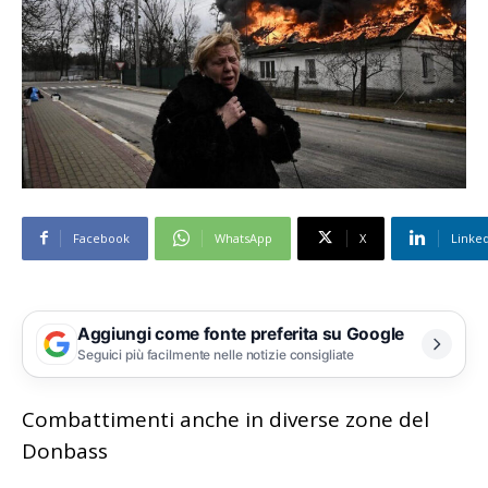
Facebook
WhatsApp
X
Linke
Aggiungi come fonte preferita su Google
Seguici più facilmente nelle notizie consigliate
Combattimenti anche in diverse zone del
Donbass