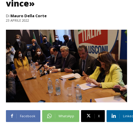
vince»
Di
Mauro Della Corte
23 APRILE 2022
Facebook
WhatsApp
X
Linke