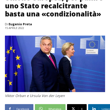
uno Stato recalcitrante
basta una «condizionalità»
Di
Eugenio Preta
15 APRILE 2022
Viktor Orban e Ursula Von der Leyen
Facebook
WhatsApp
X
Linke