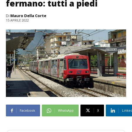
fermano: tutti a piedi
Di
Mauro Della Corte
15 APRILE 2022
Facebook
WhatsApp
X
Linke