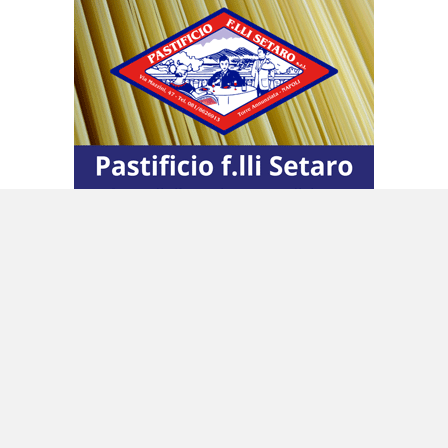
In un passaggio dell’ordinanza emerge
addirittura il disappunto di un addetto alle
pulizie che si lamenta, mentre svuota il
contenitore della carta posto nell’ufficio della
Orefice, della quantità di carta cestinata. Tra