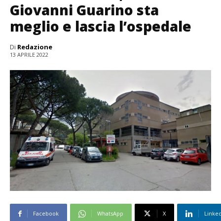
Giovanni Guarino sta
meglio e lascia l’ospedale
Di
Redazione
13 APRILE 2022
Facebook
WhatsApp
X
Linke