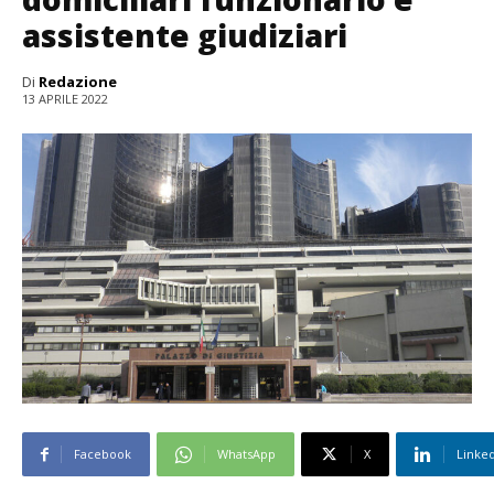
assistente giudiziari
Di
Redazione
13 APRILE 2022
Facebook
WhatsApp
X
Linke