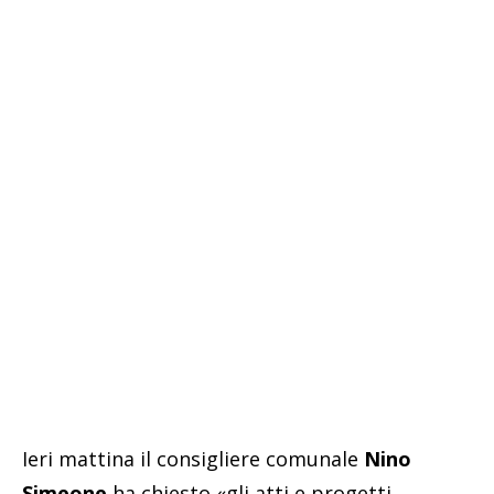
Ieri mattina il consigliere comunale
Nino
Simeone
ha chiesto «gli atti e progetti,