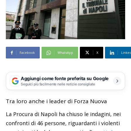
Facebook
WhatsApp
X
Linke
Aggiungi come fonte preferita su Google
Seguici più facilmente nelle notizie consigliate
Tra loro anche i leader di Forza Nuova
La Procura di Napoli ha chiuso le indagini, nei
confronti di 46 persone, riguardanti i violenti