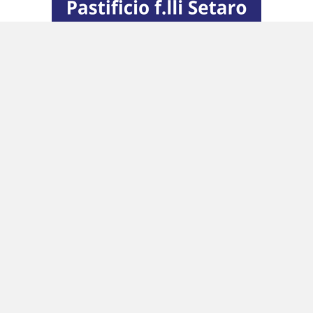
Usa, vietate importazioni di energia dalla
Russia
Sul fronte delle sanzioni gli Usa inaspriscono le
misure nei confronti di Mosca. Il presidente
Joe Biden
ha firmato la legge che vieta le
importazioni di energia dalla Russia e quella
che interrompe le normali relazioni
commerciali con Mosca. A compiere un passo
simile l’Unione europea non sembra ancora
pronta: l’embargo al petrolio russo dovrà