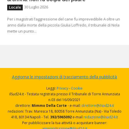
30 Luglio 2026
Locale
Per i magistrati l’aggressione del cane fu imprevedibile A oltre un
anno dalla morte della piccola Giulia Loffredo, il tribunale di Nola
mette un punto...
Aggiorna le impostazioni di tracciamento della pubblicità
Leggi:
Privacy
-
Cookie
ilSud24.it - Testata registrata presso il Tribunale di Torre Annunziata
n.03 del 16/09/2021
direttore:
Mimmo Della Corte
- e-mail:
direttore@ilsud24.it
redazioni: Trav. Maresca 18, 80058 Torre Annunziata (Na) - Via Toledo
418, 80134 Napoli - Tel.
392/5965092
e-mail
redazione@ilsud24.it
Per pubblicizzare la tua attività o acquistare banner:
amministrazione@ilsud24.it