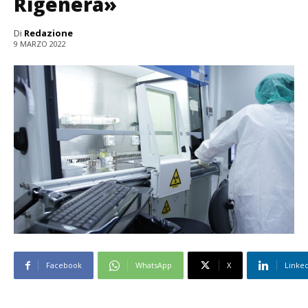
Rigenera»
Di
Redazione
9 MARZO 2022
Facebook
WhatsApp
X
Linke