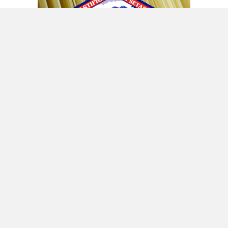
Giorno dopo giorno poi va ancora allungandosi
la lista delle aziende che lasciano la Russia in
reazione all’operazione militare lanciata da
Mosca in Ucraina ormai oltre due settimane fa
e gli ultimi marci in ordine di tempo sono
conosciutissimi: le giapponesi Sony e
Nintendo, ma anche le birre Carlsberg e