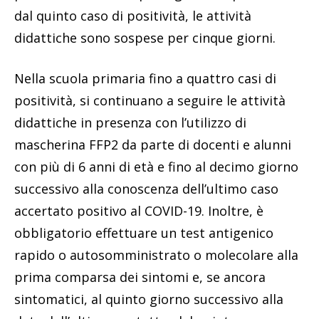
con più di 6 anni di età e fino al decimo giorno
successivo alla conoscenza dell’ultimo caso
accertato positivo al COVID-19. Inoltre, è
obbligatorio effettuare un test antigenico
rapido o autosomministrato o molecolare alla
prima comparsa dei sintomi e, se ancora
sintomatici, al quinto giorno successivo alla
data dell’ultimo contatto; dal quinto caso
coloro che hanno concluso il ciclo vaccinale da
meno di 120 giorni o che sono guariti da meno
di 120 giorni o che hanno effettuato la dose di
richiamo, l’attività didattica prosegue in
presenza con l’utilizzo di mascherine FFP2 da
parte di docenti e alunni con più di 6 anni di
età per dieci giorni; per tutti gli altri le attività