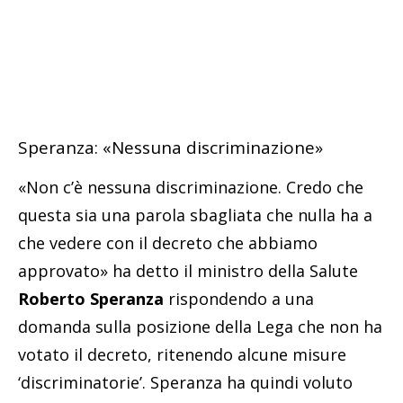
questa sia una parola sbagliata che nulla ha a
che vedere con il decreto che abbiamo
approvato» ha detto il ministro della Salute
Roberto Speranza
rispondendo a una
domanda sulla posizione della Lega che non ha
votato il decreto, ritenendo alcune misure
‘discriminatorie’. Speranza ha quindi voluto
ribadire come «i vaccini siano davvero lo
strumento fondamentale che ci sta
consentendo gradualmente di aprire una fase
nuova. Noi lo diamo per scontato, ma» la
vaccinazione «sta piegando finalmente la
curva» epidemica «senza per questo aver
dovuto fare scelte di limitazioni molto