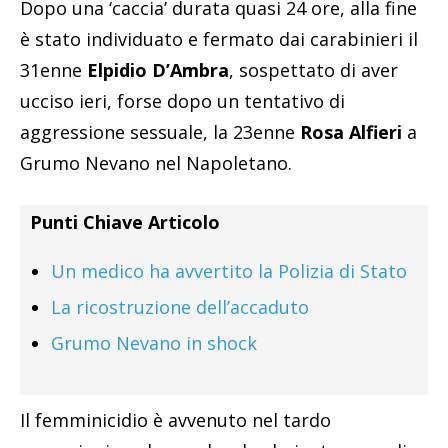
Un medico ha avvertito la Polizia di Stato
La ricostruzione dell’accaduto
Grumo Nevano in shock
Il femminicidio è avvenuto nel tardo
pomeriggio nel monolocale al pianterreno di
un palazzo di via Risorgimento che l’uomo
aveva affittato due settimane fa da un
familiare della vittima; l’edificio, dove al primo
piano viveva anche la 23enne con i genitori, è
infatti di proprietà della famiglia di Rosa. Il
31enne è stato rintracciato all’ospedale San
Paolo, nel quartiere napoletano di Fuorigrotta,