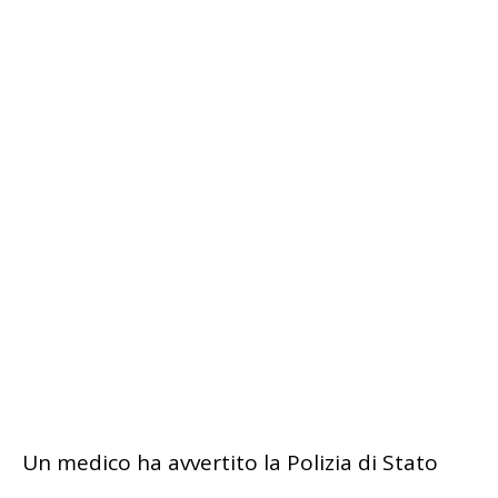
Un medico ha avvertito la Polizia di Stato
L’uomo pare sia stato riconosciuto da un
medico che ha avvertito la Polizia di Stato con
una chiamata al 113. Sul posto sono giunti i
poliziotti del Commissariato di Bagnoli che
hanno quindi riconosciuto con certezza
D’Ambra, poi fermato dai carabinieri,
sopraggiunti al nosocomio. La Procura di