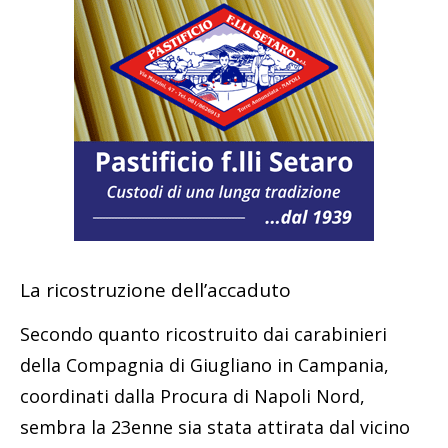
La ricostruzione dell’accaduto
Secondo quanto ricostruito dai carabinieri
della Compagnia di Giugliano in Campania,
coordinati dalla Procura di Napoli Nord,
sembra la 23enne sia stata attirata dal vicino
nella sua abitazione al pianterreno, non si sa
che con una scusa o con la forza. Una volta
dentro D’Ambra potrebbe aver tentato di
abusare della giovane e al rifiuto della ragazza
l’avrebbe strangolata.
Sembra inoltre che la ragazza abbia urlato e
così l’uomo le ha messo anche uno strofinaccio