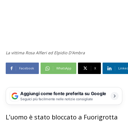
Facebook
WhatsApp
X
Linke
Aggiungi come fonte preferita su Google
Seguici più facilmente nelle notizie consigliate
L’uomo è stato bloccato a Fuorigrotta
Dopo una ‘caccia’ durata quasi 24 ore, alla fine
è stato individuato e fermato dai carabinieri il
31enne
Elpidio D’Ambra
, sospettato di aver
ucciso ieri, forse dopo un tentativo di
aggressione sessuale, la 23enne
Rosa Alfieri
a
Grumo Nevano nel Napoletano.
Punti Chiave Articolo