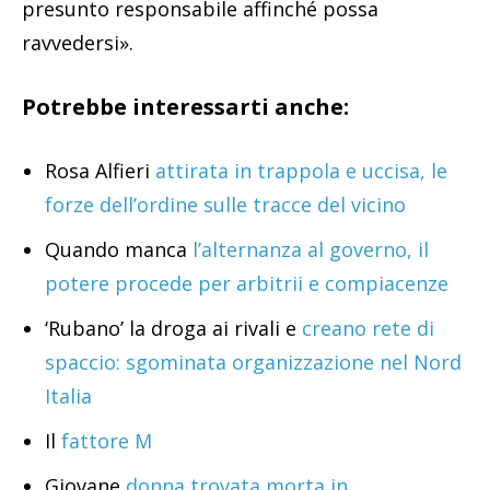
Quando manca
l’alternanza al governo, il
potere procede per arbitrii e compiacenze
‘Rubano’ la droga ai rivali e
creano rete di
spaccio: sgominata organizzazione nel Nord
Italia
Il
fattore M
Giovane
donna trovata morta in
un’abitazione a Grumo Nevano. Si cerca un
uomo
Tags:
Elpidio D'Ambra
Rosa Alfieri