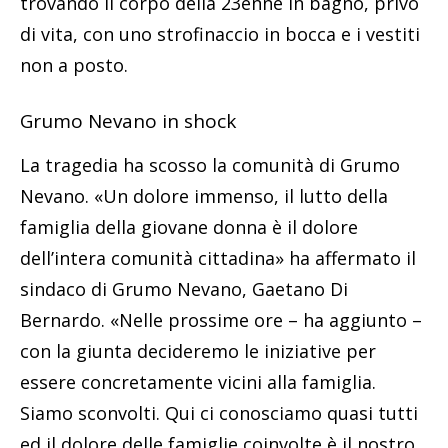
famiglia della giovane donna è il dolore
dell’intera comunità cittadina» ha affermato il
sindaco di Grumo Nevano, Gaetano Di
Bernardo. «Nelle prossime ore – ha aggiunto –
con la giunta decideremo le iniziative per
essere concretamente vicini alla famiglia.
Siamo sconvolti. Qui ci conosciamo quasi tutti
ed il dolore delle famiglie coinvolte è il nostro
dolore».
La sofferenza della comunità è tutta nel via vai
di persone andato avanti dall’alba in via
Risorgimento; dinanzi al portone di Rosa sono
stati posti due fasci di fiori bianchi. Per don
Carmine Spada, parroco della basilica di San