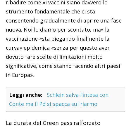
significative, come stanno facendo altri paesi
in Europa».
Leggi anche:
Schlein salva l’intesa con
Conte ma il Pd si spacca sul riarmo
La durata del Green pass rafforzato
«Prolunghiamo la vigenza del Green pass dopo
il booster» vaccinale anti-Covid. «Oggi è di 6
mesi» e, «non avendo ancora le nostre autorità
scientifiche individuato un percorso per la
quarta dose, che sarà oggetto di un confronto
sul piano tecnico-scientifico, la valutazione del
Governo è di non porre limiti alla durata del