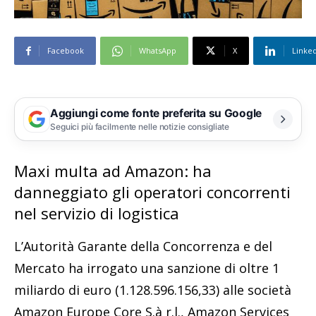
Facebook
WhatsApp
X
Linke
Aggiungi come fonte preferita su Google
Seguici più facilmente nelle notizie consigliate
Maxi multa ad Amazon: ha
danneggiato gli operatori concorrenti
nel servizio di logistica
L’Autorità Garante della Concorrenza e del
Mercato ha irrogato una sanzione di oltre 1
miliardo di euro (1.128.596.156,33) alle società
Amazon Europe Core S.à r.l., Amazon Services