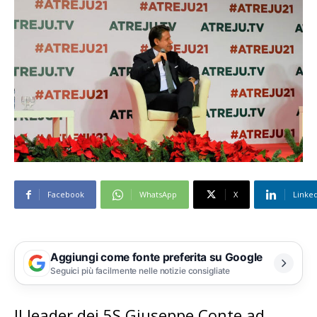
Facebook
WhatsApp
X
Linke
Aggiungi come fonte preferita su Google
Seguici più facilmente nelle notizie consigliate
Il leader dei 5S Giuseppe Conte ad