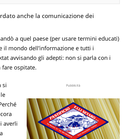
rdato anche la comunicazione dei
ndò a quel paese (per usare termini educati)
 il mondo dell’informazione e tutti i
iktat avvisando gli adepti: non si parla con i
a fare ospitate.
 si
Pubblicità
lle
 Perché
ncora
 averli
La