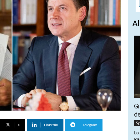
Al
Gi
de
Sp
X
Linkedin
Telegram
Lo
Ra