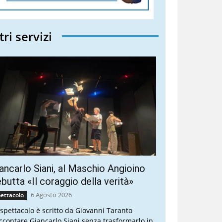
tri servizi
ancarlo Siani, al Maschio Angioino
butta «Il coraggio della verità»
6 Agosto 2026
ettacolo
 spettacolo è scritto da Giovanni Taranto
ccontare Giancarlo Siani senza trasformarlo in