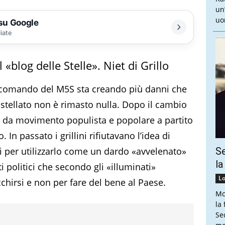
un
uo
 su Google
liate
 «blog delle Stelle». Niet di Grillo
comando del M5S sta creando più danni che
stellato non è rimasto nulla. Dopo il cambio
e da movimento populista e popolare a partito
o. In passato i grillini rifiutavano l’idea di
ti per utilizzarlo come un dardo «avvelenato»
Se
la
 politici che secondo gli «illuminati»
Lo
cchirsi e non per fare del bene al Paese.
Mo
la 
Se