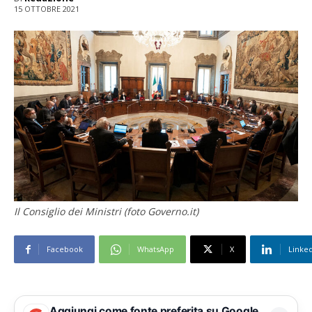
15 OTTOBRE 2021
Il Consiglio dei Ministri (foto Governo.it)
Facebook
WhatsApp
X
Linke
Aggiungi come fonte preferita su Google