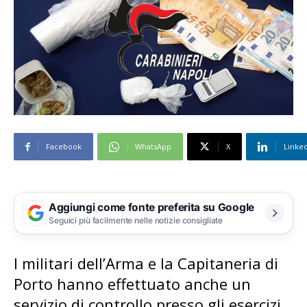
Facebook
WhatsApp
X
Linke
Aggiungi come fonte preferita su Google
Seguici più facilmente nelle notizie consigliate
I militari dell’Arma e la Capitaneria di
Porto hanno effettuato anche un
servizio di controllo presso gli esercizi