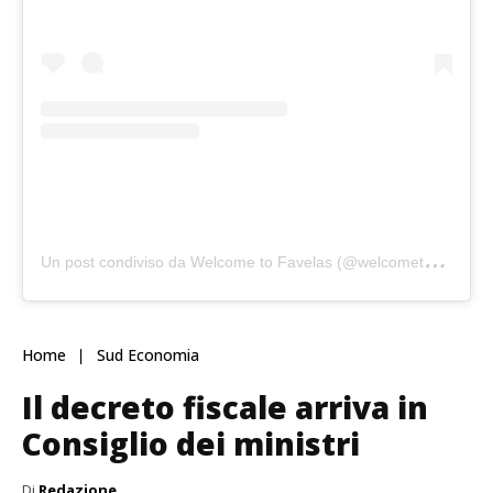
U
n post condiviso da Welcome to Favelas (@welcometofavelas_4k)
Home
Sud Economia
Il decreto fiscale arriva in
Consiglio dei ministri
Di
Redazione