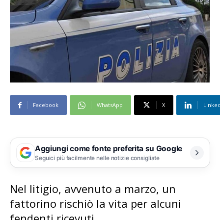
Facebook
WhatsApp
X
Linke
Aggiungi come fonte preferita su Google
Seguici più facilmente nelle notizie consigliate
Nel litigio, avvenuto a marzo, un
fattorino rischiò la vita per alcuni
fendenti ricevuti