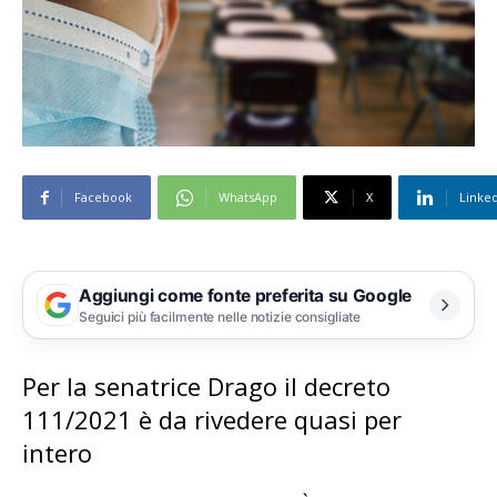
Facebook
WhatsApp
X
Linke
Aggiungi come fonte preferita su Google
Seguici più facilmente nelle notizie consigliate
Per la senatrice Drago il decreto
111/2021 è da rivedere quasi per
intero