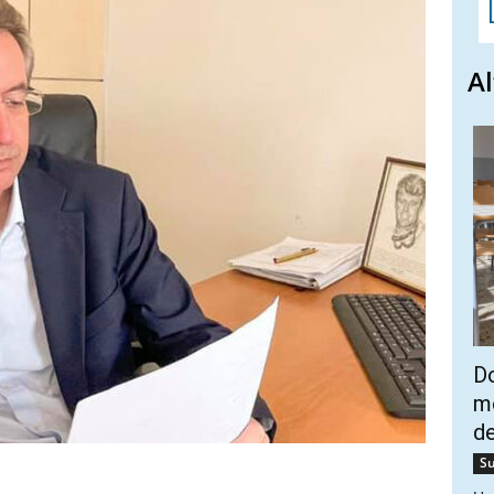
Al
Do
mo
de
Su