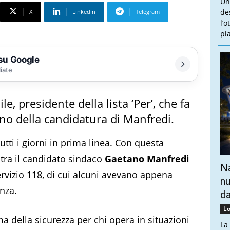
Un
de
X
Linkedin
Telegram
l’
pi
 su Google
liate
, presidente della lista ‘Per’, che fa
gno della candidatura di Manfredi.
utti i giorni in prima linea. Con questa
 tra il candidato sindaco
Gaetano Manfredi
Na
rvizio 118, di cui alcuni avevano appena
nu
nza.
da
Lo
ma della sicurezza per chi opera in situazioni
La