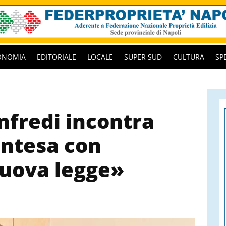
ONOMIA
EDITORIALE
LOCALE
SUPER SUD
CULTURA
SP
nfredi incontra
Intesa con
nuova legge»