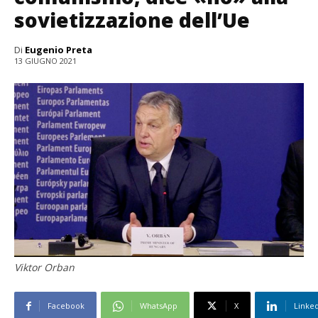
sovietizzazione dell’Ue
Di
Eugenio Preta
13 GIUGNO 2021
Viktor Orban
Facebook
WhatsApp
X
Linke