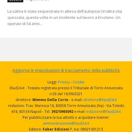
La salma è stata sequestrata in attesa dell’autopsia Un’altra vita
spezzata, questa volta in un incidente sul lavoro a Ercolano. Un
operaio di 54 anni...
Aggiorna le impostazioni di tracciamento della pubblicità
Leggi:
Privacy
-
Cookie
ilSud24.it - Testata registrata presso il Tribunale di Torre Annunziata
n.03 del 16/09/2021
direttore:
Mimmo Della Corte
- e-mail:
direttore@ilsud24.it
redazioni: Trav. Maresca 18, 80058 Torre Annunziata (Na) - Via Toledo
418, 80134 Napoli - Tel.
392/5965092
e-mail
redazione@ilsud24.it
Per pubblicizzare la tua attività o acquistare banner:
amministrazione@ilsud24.it
Editore:
Faber Edizioni
P. Iva: 08921001213