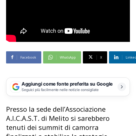
Facebook
WhatsApp
X
Linke
Aggiungi come fonte preferita su Google
Seguici più facilmente nelle notizie consigliate
Presso la sede dell’Associazione
A.I.C.A.S.T. di Melito si sarebbero
tenuti dei summit di camorra