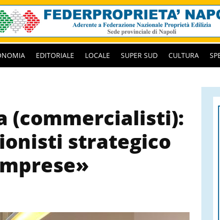
ONOMIA
EDITORIALE
LOCALE
SUPER SUD
CULTURA
SP
a (commercialisti):
onisti strategico
 imprese»