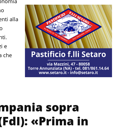
conomia
mo
nti alla
do
ti.
i e
va che
ampania sopra
(FdI): «Prima in