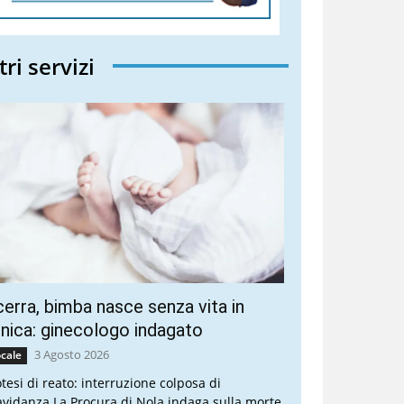
tri servizi
erra, bimba nasce senza vita in
inica: ginecologo indagato
3 Agosto 2026
cale
otesi di reato: interruzione colposa di
avidanza La Procura di Nola indaga sulla morte