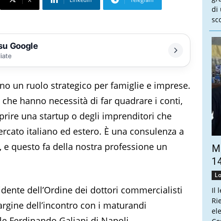
di
sco
 su Google
liate
ono un ruolo strategico per famiglie e imprese.
 che hanno necessità di far quadrare i conti,
rire una startup o degli imprenditori che
ercato italiano ed estero. È una consulenza a
, e questo fa della nostra professione un
Ma
14
Lo
sidente dell’Ordine dei dottori commercialisti
Il 
Ri
margine dell’incontro con i maturandi
el
le Ferdinando Galiani di Napoli.