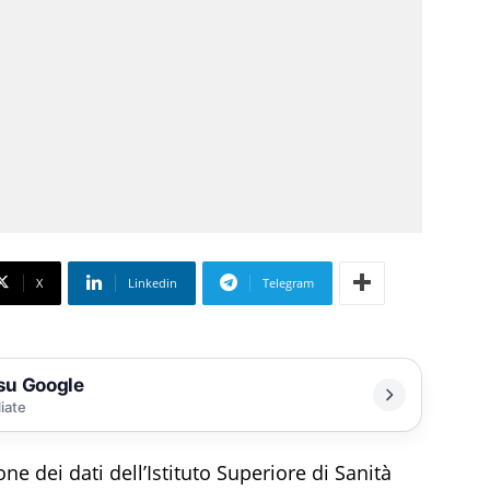
X
Linkedin
Telegram
 su Google
liate
one dei dati dell’Istituto Superiore di Sanità