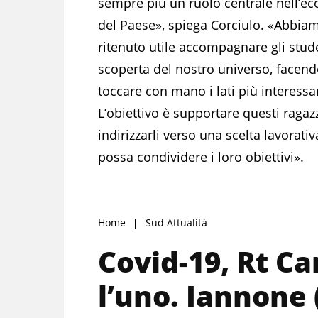
sempre più un ruolo centrale nell’e
del Paese», spiega Corciulo. «Abbia
ritenuto utile accompagnare gli stude
scoperta del nostro universo, facen
toccare con mano i lati più interessan
L’obiettivo è supportare questi ragazz
indirizzarli verso una scelta lavorati
possa condividere i loro obiettivi».
Home
Sud Attualità
Covid-19, Rt C
l’uno. Iannone 