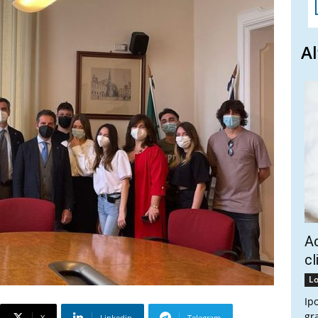
Al
Ac
cl
Lo
Ip
gr
X
Linkedin
Telegram