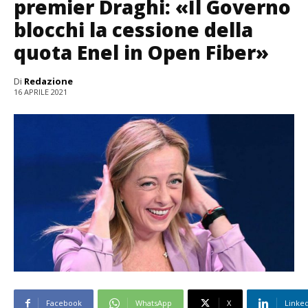
premier Draghi: «Il Governo
blocchi la cessione della
quota Enel in Open Fiber»
Di
Redazione
16 APRILE 2021
Facebook
WhatsApp
X
Linke