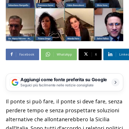
Facebook
WhatsApp
X
Linke
Aggiungi come fonte preferita su Google
Seguici più facilmente nelle notizie consigliate
Il ponte si può fare, il ponte si deve fare, senza
perdere tempo e senza prospettare soluzioni
alternative che allontanerebbero la Sicilia
dall’Italia. Sono tutti d’accordo i relatori politici