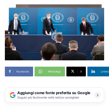
Facebook
WhatsApp
X
Linke
Aggiungi come fonte preferita su Google
Seguici più facilmente nelle notizie consigliate