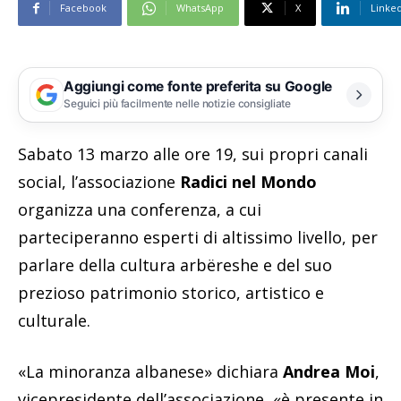
Facebook
WhatsApp
X
Linke
Aggiungi come fonte preferita su Google
Seguici più facilmente nelle notizie consigliate
Sabato 13 marzo alle ore 19, sui propri canali
social, l’associazione
Radici nel Mondo
organizza una conferenza, a cui
parteciperanno esperti di altissimo livello, per
parlare della cultura arbëreshe e del suo
prezioso patrimonio storico, artistico e
culturale.
«La minoranza albanese» dichiara
Andrea Moi
,
vicepresidente dell’associazione, «è presente in