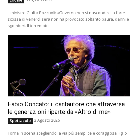
Il ministro Giuli a Pozzuoli: «Governo non si nasconde» La forte
scossa di venerdì sera non ha provocato soltanto paura, danni e
sgomberi. Il terremoto...
Fabio Concato: il cantautore che attraversa
le generazioni riparte da «Altro di me»
2 Agosto 2026
Spettacolo
Torna in scena scegliendo la via più semplice e coraggiosa Figlio