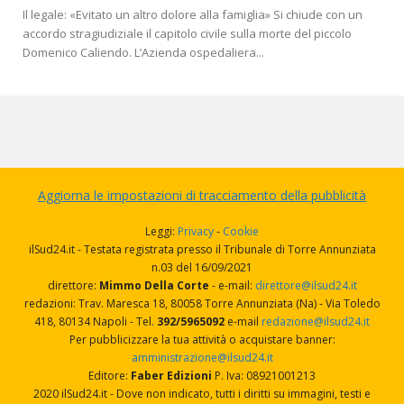
Il legale: «Evitato un altro dolore alla famiglia» Si chiude con un
accordo stragiudiziale il capitolo civile sulla morte del piccolo
Domenico Caliendo. L’Azienda ospedaliera...
Aggiorna le impostazioni di tracciamento della pubblicità
Leggi:
Privacy
-
Cookie
ilSud24.it - Testata registrata presso il Tribunale di Torre Annunziata
n.03 del 16/09/2021
direttore:
Mimmo Della Corte
- e-mail:
direttore@ilsud24.it
redazioni: Trav. Maresca 18, 80058 Torre Annunziata (Na) - Via Toledo
418, 80134 Napoli - Tel.
392/5965092
e-mail
redazione@ilsud24.it
Per pubblicizzare la tua attività o acquistare banner:
amministrazione@ilsud24.it
Editore:
Faber Edizioni
P. Iva: 08921001213
2020 ilSud24.it - Dove non indicato, tutti i diritti su immagini, testi e