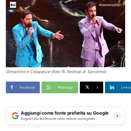
Dimartino e Colapesce (foto fb Festival di Sanremo)
Facebook
WhatsApp
X
Linke
Aggiungi come fonte preferita su Google
Seguici più facilmente nelle notizie consigliate