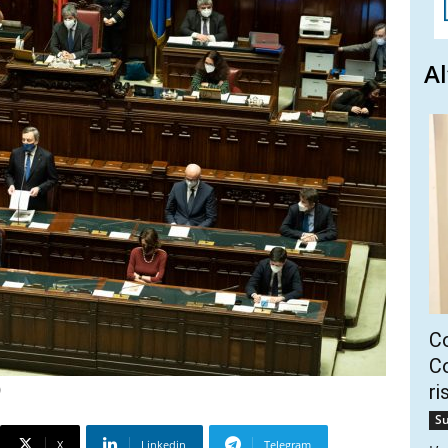
Al
C
Co
ri
)
Su
X
Linkedin
Telegram