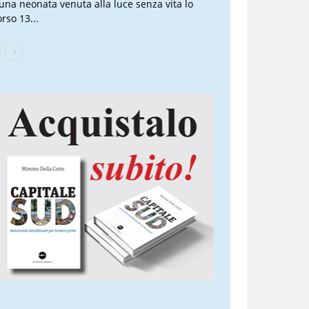
 una neonata venuta alla luce senza vita lo
rso 13...