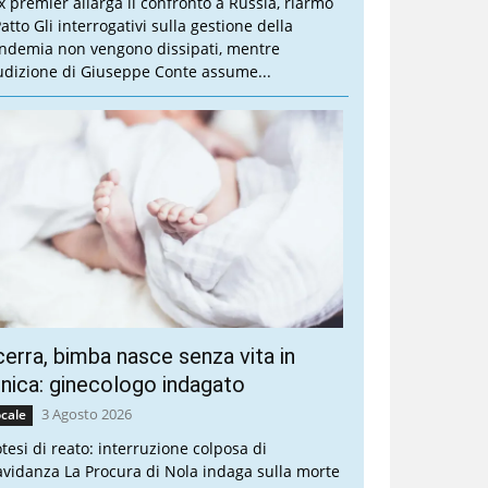
ex premier allarga il confronto a Russia, riarmo
atto Gli interrogativi sulla gestione della
ndemia non vengono dissipati, mentre
audizione di Giuseppe Conte assume...
erra, bimba nasce senza vita in
inica: ginecologo indagato
3 Agosto 2026
cale
otesi di reato: interruzione colposa di
avidanza La Procura di Nola indaga sulla morte