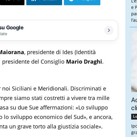
L’
e P
pa
l’
 su Google
liate
Maiorana
, presidente di Ides (Identità
 al presidente del Consiglio
Mario Draghi
.
noi Siciliani e Meridionali. Discriminati e
empre siamo stati costretti a vivere tra mille
Ac
i basa su due Sue affermazioni: «Lo sviluppo
cl
so lo sviluppo economico del Sud», e ancora,
Lo
ta un grave torto alla giustizia sociale».
Ip
gr