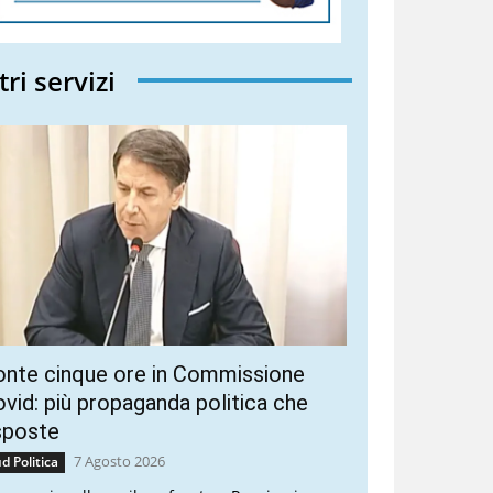
tri servizi
onte cinque ore in Commissione
vid: più propaganda politica che
sposte
7 Agosto 2026
d Politica