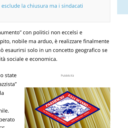
i esclude la chiusura ma i sindacati
numento” con politici non eccelsi e
mpito, nobile ma arduo, è realizzare finalmente
 esaurirsi solo in un concetto geografico se
ità sociale e economica.
mo state
Pubblicità
zzista”
la
ile.
uperato