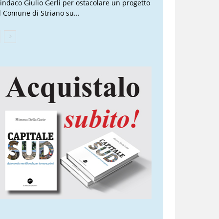
 sindaco Giulio Gerli per ostacolare un progetto
l Comune di Striano su...