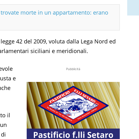
e trovate morte in un appartamento: erano
la legge 42 del 2009, voluta dalla Lega Nord ed
lamentari siciliani e meridionali.
evole
Pubblicità
iusta e
anche
o il
 un
 di