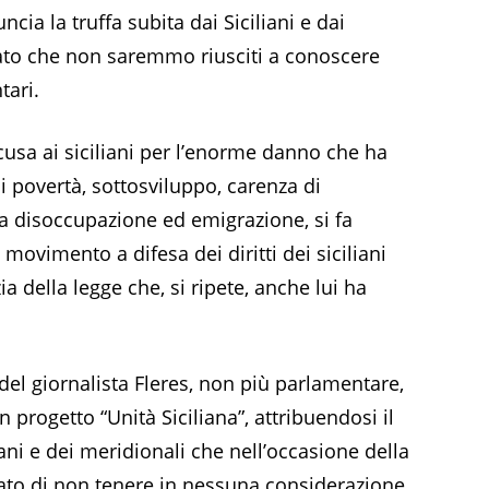
cia la truffa subita dai Siciliani e dai
ato che non saremmo riusciti a conoscere
tari.
scusa ai siciliani per l’enorme danno che ha
di povertà, sottosviluppo, carenza di
lta disoccupazione ed emigrazione, si fa
 movimento a difesa dei diritti dei siciliani
zia della legge che, si ripete, anche lui ha
 del giornalista Fleres, non più parlamentare,
 progetto “Unità Siciliana”, attribuendosi il
liani e dei meridionali che nell’occasione della
ato di non tenere in nessuna considerazione.