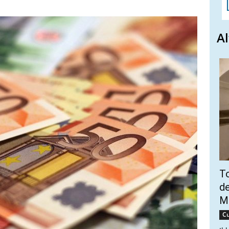
Al
To
de
Ma
Cu