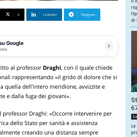
Il 
ri
l’
X
Linkedin
Telegram
di
 su Google
liate
itto al professor
Draghi
, con il quale chiede
ionali rappresentando «il grido di dolore che si
a quella dell’intero meridione, avvizzite e
e e dalla fuga dei giovani».
St
67
al professor Draghi: «Occorre intervenire per
Lo
ica dello Stato per sanità e assistenza
Le
ualmente creando una distanza sempre
pr