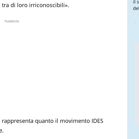
il
tra di loro irriconoscibili».
de
Pubblicità
 e rappresenta quanto il movimento IDES
e.