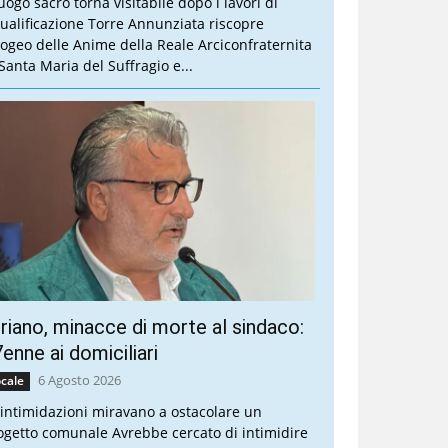
luogo sacro torna visitabile dopo i lavori di
qualificazione Torre Annunziata riscopre
Ipogeo delle Anime della Reale Arciconfraternita
 Santa Maria del Suffragio e...
riano, minacce di morte al sindaco:
enne ai domiciliari
6 Agosto 2026
cale
 intimidazioni miravano a ostacolare un
ogetto comunale Avrebbe cercato di intimidire