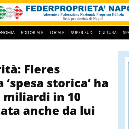
ONOMIA
EDITORIALE
LOCALE
SUPER SUD
CULTURA
SP
ità: Fleres
 ‘spesa storica’ ha
 miliardi in 10
ata anche da lui