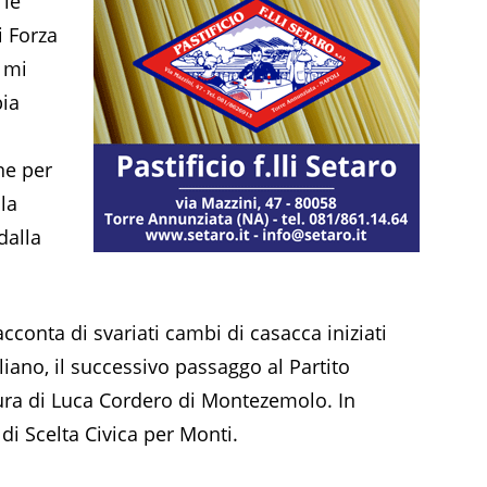
 le
i Forza
i mi
bia
ne per
la
dalla
acconta di svariati cambi di casacca iniziati
liano, il successivo passaggo al Partito
utura di Luca Cordero di Montezemolo. In
di Scelta Civica per Monti.