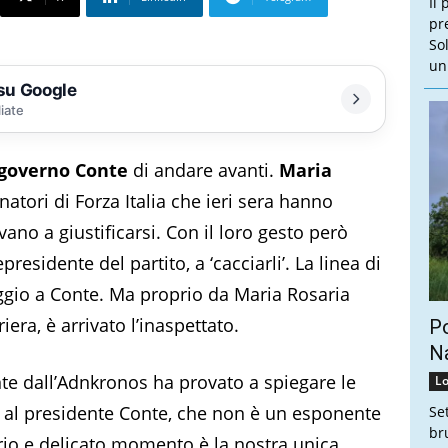
Il 
pr
So
un
 su Google
liate
governo Conte
di andare avanti.
Maria
enatori di Forza Italia che ieri sera hanno
vano a giustificarsi. Con il loro gesto però
epresidente del partito, a ‘cacciarli’. La linea di
gio a Conte. Ma proprio da Maria Rosaria
iera, è arrivato l’inaspettato.
Po
Na
te dall’Adnkronos ha provato a spiegare le
Lo
ia al presidente Conte, che non è un esponente
Se
br
ario e delicato momento è la nostra unica