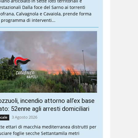
piano articolato in sette lotti territoriali e
estazionali Dalla foce del Sarno ai torrenti
lofrana, Calvagnola e Cavaiola, prende forma
 programma di interventi...
zzuoli, incendio attorno all’ex base
to: 52enne agli arresti domiciliari
3 Agosto 2026
cale
tte ettari di macchia mediterranea distrutti per
uciare foglie secche Settantamila metri