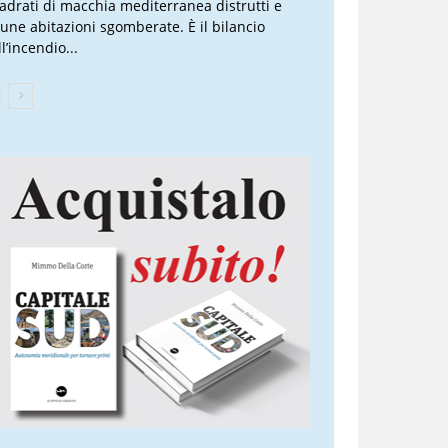
adrati di macchia mediterranea distrutti e
cune abitazioni sgomberate. È il bilancio
l’incendio...