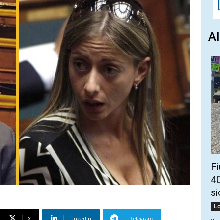
Al
Fi
40
si
Lo
X
Linkedin
Telegram