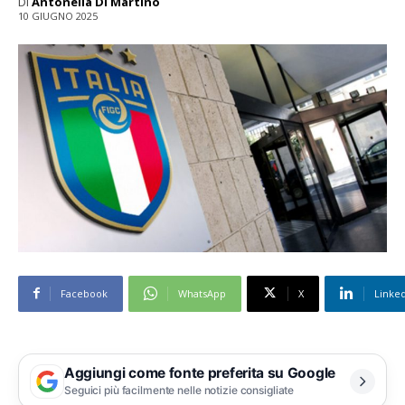
Di
Antonella Di Martino
10 GIUGNO 2025
Facebook
WhatsApp
X
Linke
Aggiungi come fonte preferita su Google
Seguici più facilmente nelle notizie consigliate