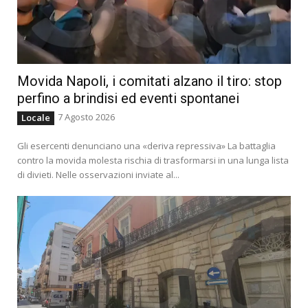
Movida Napoli, i comitati alzano il tiro: stop
perfino a brindisi ed eventi spontanei
7 Agosto 2026
Locale
Gli esercenti denunciano una «deriva repressiva» La battaglia
contro la movida molesta rischia di trasformarsi in una lunga lista
di divieti. Nelle osservazioni inviate al...