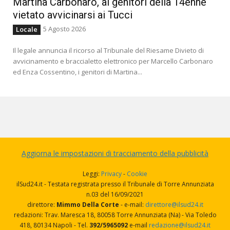
Martina Carbonaro, ai genitori della 14enne
vietato avvicinarsi ai Tucci
5 Agosto 2026
Locale
Il legale annuncia il ricorso al Tribunale del Riesame Divieto di
avvicinamento e braccialetto elettronico per Marcello Carbonaro
ed Enza Cossentino, i genitori di Martina...
Aggiorna le impostazioni di tracciamento della pubblicità
Leggi:
Privacy
-
Cookie
ilSud24.it - Testata registrata presso il Tribunale di Torre Annunziata
n.03 del 16/09/2021
direttore:
Mimmo Della Corte
- e-mail:
direttore@ilsud24.it
redazioni: Trav. Maresca 18, 80058 Torre Annunziata (Na) - Via Toledo
418, 80134 Napoli - Tel.
392/5965092
e-mail
redazione@ilsud24.it