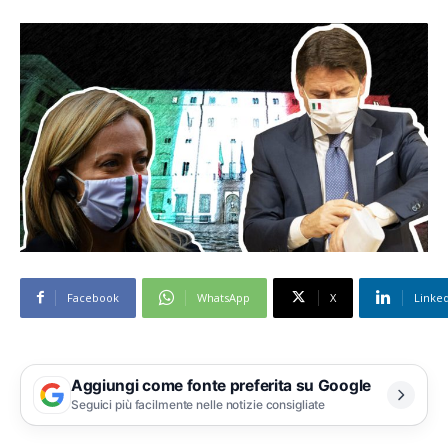
Facebook
WhatsApp
X
Linke
Aggiungi come fonte preferita su Google
Seguici più facilmente nelle notizie consigliate