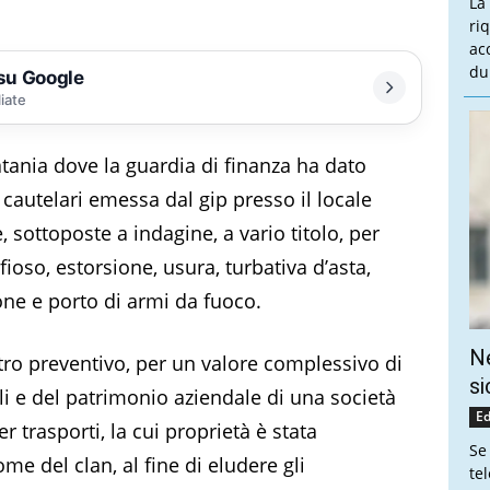
La
ri
ac
du
 su Google
liate
ania dove la guardia di finanza ha dato
cautelari emessa dal gip presso il locale
 sottoposte a indagine, a vario titolo, per
ioso, estorsione, usura, turbativa d’asta,
ne e porto di armi da fuoco.
Ne
tro preventivo, per un valore complessivo di
si
li e del patrimonio aziendale di una società
Ed
r trasporti, la cui proprietà è stata
Se
me del clan, al fine di eludere gli
te