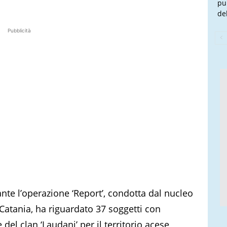
pu
de
Pubblicità
nte l’operazione ‘Report’, condotta dal nucleo
 Catania, ha riguardato 37 soggetti con
 del clan ‘Laudani’ per il territorio acese,