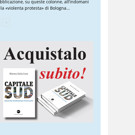
bblicazione, su queste colonne, all’indomani
lla «violenta protesta» di Bologna...