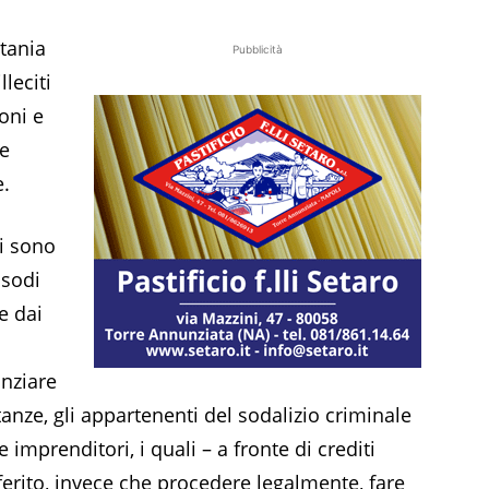
atania
Pubblicità
lleciti
ioni e
le
e.
ni sono
isodi
re dai
anziare
tanze, gli appartenenti del sodalizio criminale
 imprenditori, i quali – a fronte di crediti
erito, invece che procedere legalmente, fare