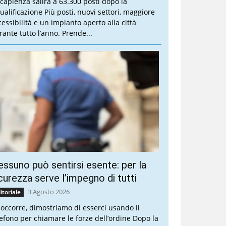
 capienza salirà a 63.300 posti dopo la
qualificazione Più posti, nuovi settori, maggiore
cessibilità e un impianto aperto alla città
rante tutto l’anno. Prende...
ssuno può sentirsi esente: per la
curezza serve l’impegno di tutti
3 Agosto 2026
itoriale
 occorre, dimostriamo di esserci usando il
lefono per chiamare le forze dell’ordine Dopo la