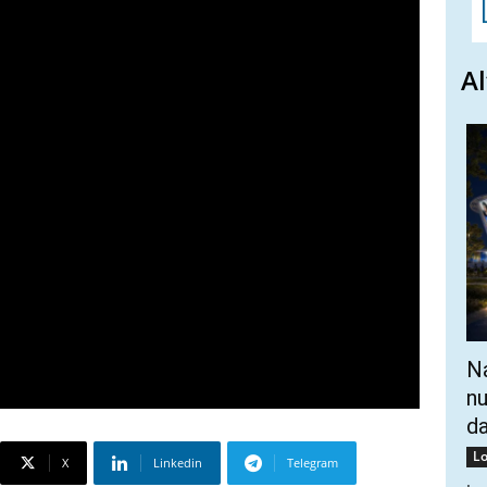
Al
Na
nu
da
Lo
X
Linkedin
Telegram