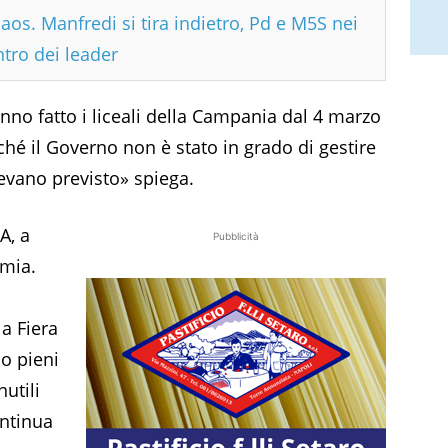
aos. Manfredi si tira indietro, Pd e M5S nei
ntro dei leader
nno fatto i liceali della Campania dal 4 marzo
hé il Governo non è stato in grado di gestire
evano previsto» spiega.
A, a
Pubblicità
emia.
a Fiera
o pieni
utili
ontinua