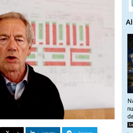
Al
Na
nu
da
Lo
X
Linkedin
Telegram