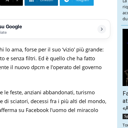
La
ri
ac
du
 su Google
liate
chi lo ama, forse per il suo ‘vizio’ più grande:
 e senza filtri. Ed è quello che ha fatto
nte il nuovo dpcm e l’operato del governo
te le feste, anziani abbandonati, turismo
Fa
at
 di sciatori, decessi fra i più alti del mondo,
«A
afferma su Facebook l’uomo del miracolo
Sp
To