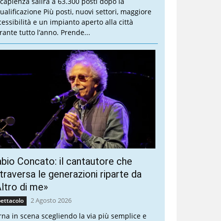
 capienza salirà a 63.300 posti dopo la
qualificazione Più posti, nuovi settori, maggiore
cessibilità e un impianto aperto alla città
rante tutto l’anno. Prende...
bio Concato: il cantautore che
traversa le generazioni riparte da
ltro di me»
2 Agosto 2026
ettacolo
rna in scena scegliendo la via più semplice e