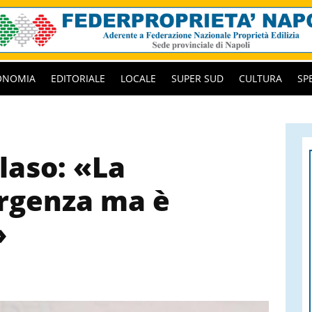
ONOMIA
EDITORIALE
LOCALE
SUPER SUD
CULTURA
SP
laso: «La
rgenza ma è
»