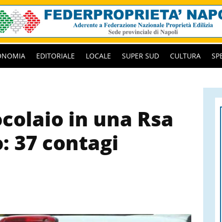
ONOMIA
EDITORIALE
LOCALE
SUPER SUD
CULTURA
SP
colaio in una Rsa
: 37 contagi