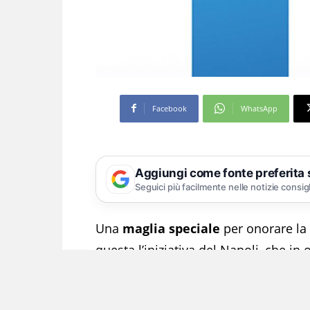
Facebook
WhatsApp
Aggiungi come fonte preferita
Seguici più facilmente nelle notizie consig
Una
maglia speciale
per onorare la
questa l’iniziativa del Napoli, che in
giornata di Serie A contro la Roma i
in campionato dopo la scomparsa de