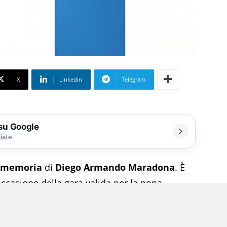
X
Linkedin
Telegram
 su Google
liate
memoria
di
Diego Armando Maradona
. È
 occasione della gara valida per la nona
n programma questa sera alle 20:45, la prima
l leggendario campione argentino, indosserà