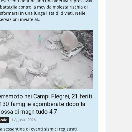
i esercenti denunciano una «deriva repressiva»
 battaglia contro la movida molesta rischia di
sformarsi in una lunga lista di divieti. Nelle
ervazioni inviate al...
rremoto nei Campi Flegrei, 21 feriti
130 famiglie sgomberate dopo la
ossa di magnitudo 4.7
1 Agosto 2026
cale
a sessantina di eventi sismici registrati