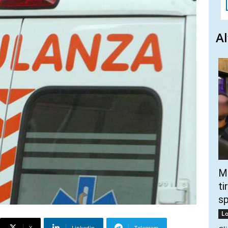
Al
Mo
ti
s
Lo
X
Linkedin
Telegram