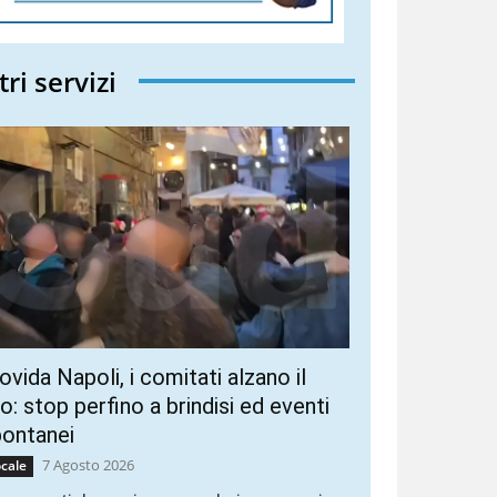
tri servizi
vida Napoli, i comitati alzano il
ro: stop perfino a brindisi ed eventi
pontanei
7 Agosto 2026
cale