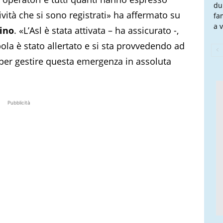
du
ività che si sono registrati» ha affermato su
fa
a v
ino
. «L’Asl è stata attivata – ha assicurato -,
ola è stato allertato e si sta provvedendo ad
a per gestire questa emergenza in assoluta
Pubblicità