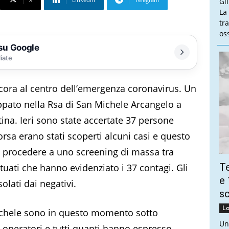
Gl
La
tra
oss
 su Google
liate
ncora al centro dell’emergenza coronavirus. Un
uppato nella Rsa di San Michele Arcangelo a
tina. Ieri sono state accertate 37 persone
orsa erano stati scoperti alcuni casi e questo
 a procedere a uno screening di massa tra
Te
ttuati che hanno evidenziato i 37 contagi. Gli
e 
solati dai negativi.
sc
Lo
Michele sono in questo momento sotto
Un
li operatori e tutti quanti hanno espresso