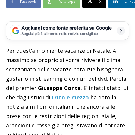
Facebook
WhatsApp
X
Linke
Aggiungi come fonte preferita su Google
Seguici più facilmente nelle notizie consigliate
Per quest’anno niente vacanze di Natale. Al
massimo se proprio si vorrà rivivere il clima
scanzonato delle vacanze natalizie bisognerà
gustarlo in streaming o con un bel dvd. Parola
del premier
Giuseppe Conte
. E’ infatti stato lui
che dagli studi di
Otto e mezzo
ha dato la
notizia a milioni di italiani, che ancora alle
prese con le restrizioni delle regioni gialle,
arancioni e rosse già pregustavano di tornare
in libertà per il Natale.