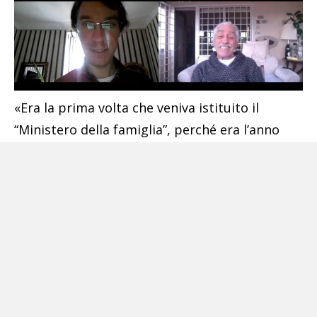
«Era la prima volta che veniva istituito il
“Ministero della famiglia”, perché era l’anno
mondiale della famiglia. Non voglio fare il
“Ministro esemplare”, ma ho sempre cercato di
avere un ruolo un po’ pedagogico, cioè cercare
di dimostrare che un Ministro, oltre ad poter
fare cose importanti, come lo sono gli atti
normativi, gli interventi su manovre
finanziarie, ecc., può fare anche cose
“importantissime”, come porsi al servizio del