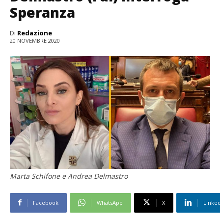
Speranza
Di
Redazione
20 NOVEMBRE 2020
Marta Schifone e Andrea Delmastro
Facebook
WhatsApp
X
Linke