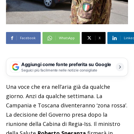
Facebook
WhatsApp
X
Linke
Aggiungi come fonte preferita su Google
Seguici più facilmente nelle notizie consigliate
Una voce che era nell’aria già da qualche
giorno. Anzi da qualche settimana. La
Campania e Toscana diventeranno ‘zona rossa’.
La decisione del Governo presa dopo la
riunione della Cabina di Regia-Iss. Il ministro
della Salute
Roberto Speranza
firmerà in