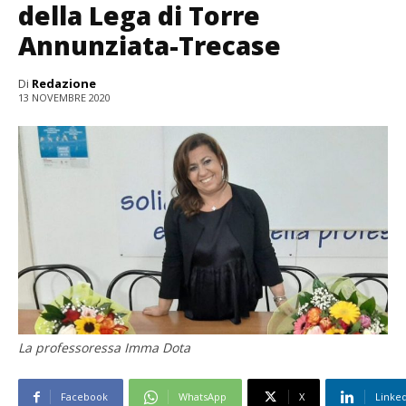
della Lega di Torre
Annunziata-Trecase
Di
Redazione
13 NOVEMBRE 2020
La professoressa Imma Dota
Facebook
WhatsApp
X
Linke