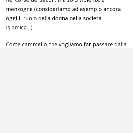
menzogne (consideriamo ad esempio ancora
oggi il ruolo della donna nella società
islamica…).
Come cammello che vogliamo far passare dalla
cruna di un ago ci sforziamo di voler dare
risposte a domande che restano improbabili:
chi sono questi migranti, quanti sono
effettivamente quelli che avrebbero diritto
all’asilo? Chi sono? da dove arrivano? sono
cristiani d’oriente? sono musulmani? perchè si
dirigono sempre verso l’Europa invece di
rivolgersi alle fonti dirette a loro più
congeniali per modo di vita e di fede, ai Paesi