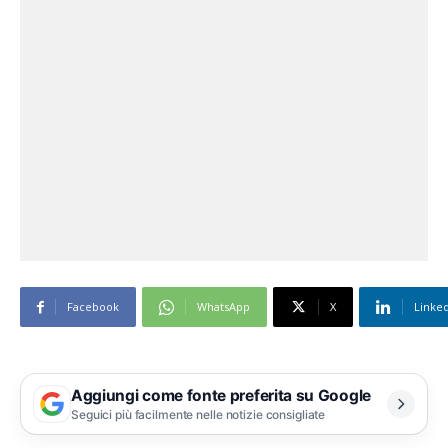
Facebook
WhatsApp
X
Linke
Aggiungi come fonte preferita su Google
Seguici più facilmente nelle notizie consigliate