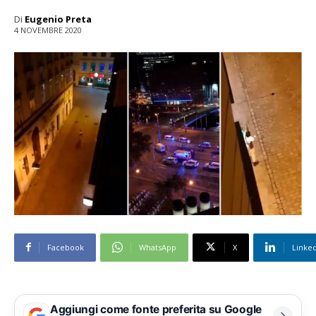
Di
Eugenio Preta
4 NOVEMBRE 2020
Facebook
WhatsApp
X
Linke
Aggiungi come fonte preferita su Google