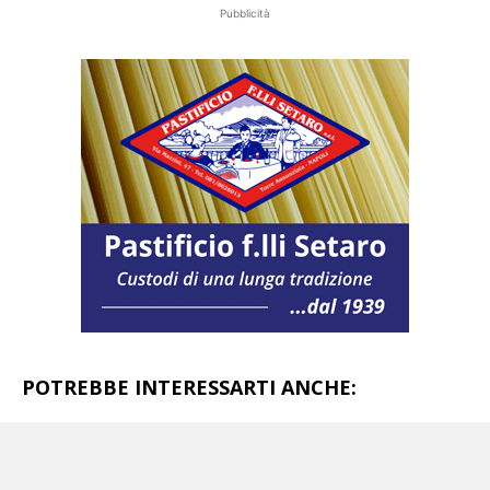
Pubblicità
POTREBBE INTERESSARTI ANCHE:
Campania, Vincenzo De Luca in tilt:
ora
sfotte pure una mamma e una bambina