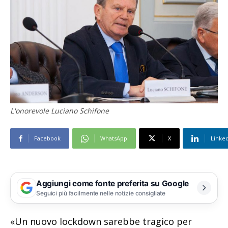
L'onorevole Luciano Schifone
Facebook
WhatsApp
X
Linke
Aggiungi come fonte preferita su Google
Seguici più facilmente nelle notizie consigliate
«Un nuovo lockdown sarebbe tragico per