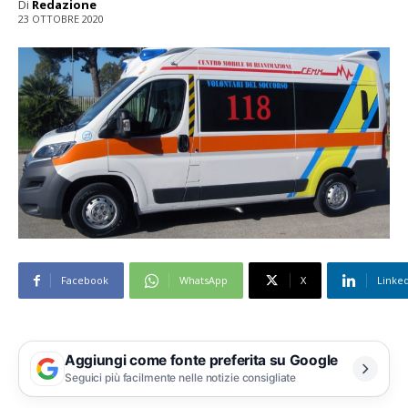
Di
Redazione
23 OTTOBRE 2020
Facebook
WhatsApp
X
Linke
Aggiungi come fonte preferita su Google
Seguici più facilmente nelle notizie consigliate