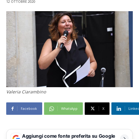
12 OTTOBRE 2020
Valeria Ciarambino
Facebook
WhatsApp
X
Linke
Aggiungi come fonte preferita su Google