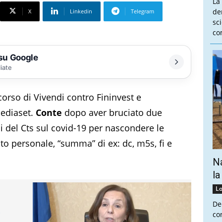
La
de
X
Linkedin
Telegram
sc
co
 su Google
liate
icorso di Vivendi contro Fininvest e
Mediaset.
Conte
dopo aver bruciato due
i del Cts sul covid-19 per nascondere le
ito personale, “summa” di ex: dc, m5s, fi e
Na
la
Lo
De
-
co