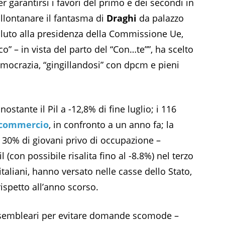
er garantirsi i favori del primo e dei secondi in
 allontanare il fantasma di
Draghi
da palazzo
oluto alla presidenza della Commissione Ue,
o” – in vista del parto del “Con…te””, ha scelto
emocrazia, “gingillandosi” con dpcm e pieni
nostante il Pil a -12,8% di fine luglio; i 116
commercio
, in confronto a un anno fa; la
il 30% di giovani privo di occupazione –
(con possibile risalita fino al -8.8%) nel terzo
taliani, hanno versato nelle casse dello Stato,
rispetto all’anno scorso.
e assembleari per evitare domande scomode –