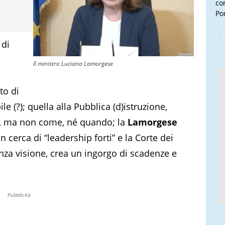
con
Por
 di
Il ministro Luciana Lamorgese
to di
le (?); quella alla Pubblica (d)istruzione,
irà, ma non come, né quando; la
Lamorgese
in cerca di “leadership forti” e la Corte dei
enza visione, crea un ingorgo di scadenze e
Pubblicità