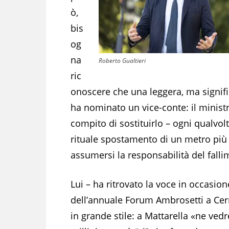
ò,
bis
og
na
Roberto Gualtieri
ric
onoscere che una leggera, ma signific
ha nominato un vice-conte: il minist
compito di sostituirlo – ogni qualvol
rituale spostamento di un metro più a
assumersi la responsabilità del falli
Lui – ha ritrovato la voce in occasion
dell’annuale Forum Ambrosetti a Cer
in grande stile: a Mattarella «ne ved