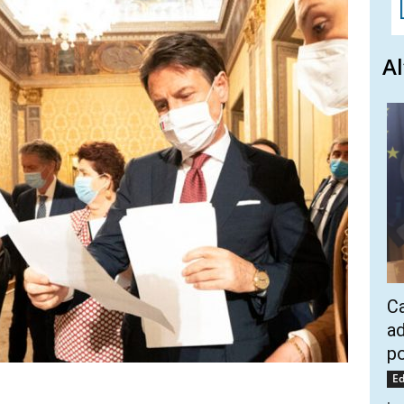
Al
Ca
ad
po
Ed