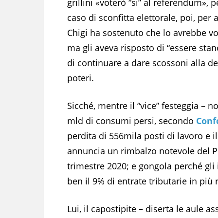
grillini «voterò “si” al referendum», p
caso di sconfitta elettorale, poi, per
Chigi ha sostenuto che lo avrebbe v
ma gli aveva risposto di “essere stanc
di continuare a dare scossoni alla d
poteri.
Sicché, mentre il “vice” festeggia – no
mld di consumi persi, secondo
Conf
perdita di 556mila posti di lavoro e 
annuncia un rimbalzo notevole del Pil 
trimestre 2020; e gongola perché gli i
ben il 9% di entrate tributarie in più 
Lui, il capostipite – diserta le aul