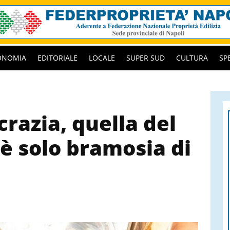
ONOMIA
EDITORIALE
LOCALE
SUPER SUD
CULTURA
SP
razia, quella del
è solo bramosia di