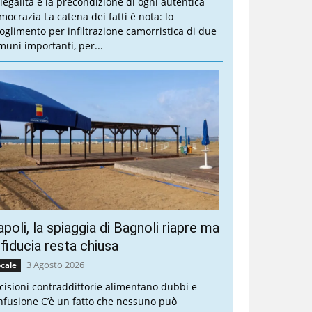
 legalità è la precondizione di ogni autentica
mocrazia La catena dei fatti è nota: lo
ioglimento per infiltrazione camorristica di due
muni importanti, per...
poli, la spiaggia di Bagnoli riapre ma
 fiducia resta chiusa
3 Agosto 2026
cale
cisioni contraddittorie alimentano dubbi e
nfusione C’è un fatto che nessuno può