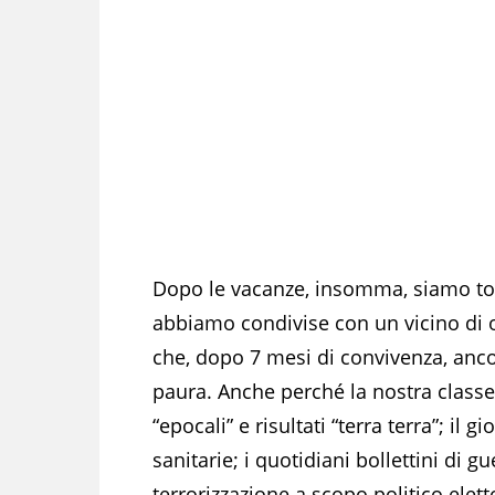
Dopo le vacanze, insomma, siamo torn
abbiamo condivise con un vicino di om
che, dopo 7 mesi di convivenza, an
paura. Anche perché la nostra classe 
“epocali” e risultati “terra terra”; il
sanitarie; i quotidiani bollettini di g
terrorizzazione a scopo politico elett