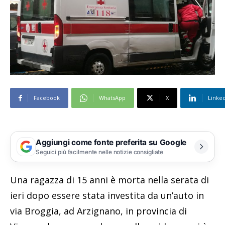
Facebook
WhatsApp
X
Linke
Aggiungi come fonte preferita su Google
Seguici più facilmente nelle notizie consigliate
Una ragazza di 15 anni è morta nella serata di
ieri dopo essere stata investita da un’auto in
via Broggia, ad Arzignano, in provincia di