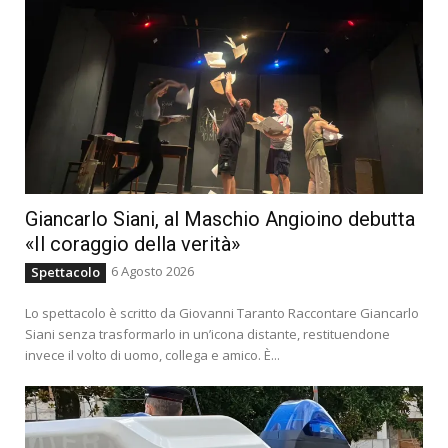
Giancarlo Siani, al Maschio Angioino debutta
«Il coraggio della verità»
6 Agosto 2026
Spettacolo
Lo spettacolo è scritto da Giovanni Taranto Raccontare Giancarlo
Siani senza trasformarlo in un’icona distante, restituendone
invece il volto di uomo, collega e amico. È...