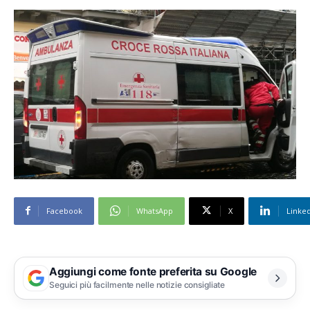
Facebook
WhatsApp
X
Linke
Aggiungi come fonte preferita su Google
Seguici più facilmente nelle notizie consigliate