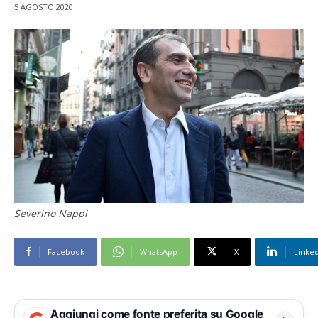
5 AGOSTO 2020
Severino Nappi
Facebook
WhatsApp
X
Linke
Aggiungi come fonte preferita su Google