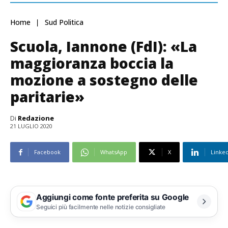
Home
Sud Politica
Scuola, Iannone (FdI): «La
maggioranza boccia la
mozione a sostegno delle
paritarie»
Di
Redazione
21 LUGLIO 2020
Facebook
WhatsApp
X
Linke
Aggiungi come fonte preferita su Google
Seguici più facilmente nelle notizie consigliate