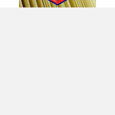
A fine mese in Parlamento si vota lo
scostamento di bilancio
Ecco perché, probabilmente, a fine mese il
governo ha deciso di chiedere il voto del
Parlamento per l’ennesimo scostamento di
bilancio. La cassa integrazione, i vari sussidi
stanno arrivando agli sgoccioli e il rischio di
rimanere a secco è troppo alto. Bisognerà
quindi chiedere a Camera e Senato l’ennesimo